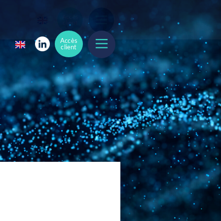
Accès
client
Accès
client