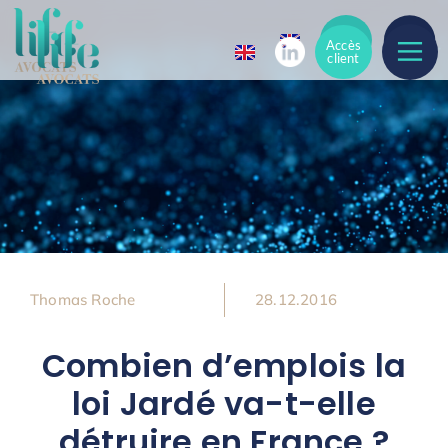
Accès
Accès
client
client
Thomas Roche
28.12.2016
Combien d’emplois la
loi Jardé va-t-elle
détruire en France ?