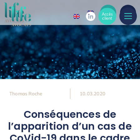
Accès
Accès
client
client
Thomas Roche
10.03.2020
Conséquences de
l’apparition d’un cas de
CoVid-19 dans le cadre