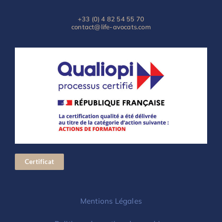
+33 (0) 4 82 54 55 70
contact@life-avocats.com
Certificat
Mentions Légales