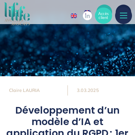
Accès
Accès
client
client
Claire LAURIA
3.03.2025
Développement d’un
modèle d’IA et
application du RGPD : 1er