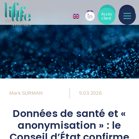
Accès
Accès
client
client
Mark SURMAN
5.03.2026
Données de santé et «
anonymisation » : le
Conseil d’État confirme