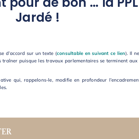
nt pour de bon … la PPL
Jardé !
se d’accord sur un texte (
consultable en suivant ce lien
). Il 
 traîner puisque les travaux parlementaires se terminent aux a
ative qui, rappelons-le, modifie en profondeur l’encadremen
les.
TER