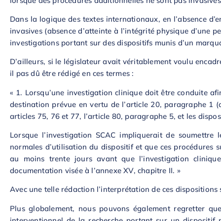
lorsque des procédures additionnelles ne sont pas invasives
Dans la logique des textes internationaux, en l’absence d’
invasives (absence d’atteinte à l’intégrité physique d’une p
investigations portant sur des dispositifs munis d’un marqua
D’ailleurs, si le législateur avait véritablement voulu encad
il pas dû être rédigé en ces termes :
« 1. Lorsqu’une investigation clinique doit être conduite a
destination prévue en vertu de l’article 20, paragraphe 1 (
articles 75, 76 et 77, l’article 80, paragraphe 5, et les disp
Lorsque l’investigation SCAC impliquerait de soumettre l
normales d’utilisation du dispositif et que ces procédures
au moins trente jours avant que l’investigation cliniqu
documentation visée à l’annexe XV, chapitre II. »
Avec une telle rédaction l’interprétation de ces disposition
Plus globalement, nous pouvons également regretter que l
interventionnel de la recherche portant sur un dispositif