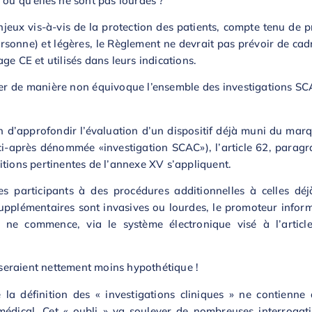
 ou qu’elles ne sont pas lourdes ?
enjeux vis-à-vis de la protection des patients, compte tenu de
ersonne) et légères, le Règlement ne devrait pas prévoir de cad
ge CE et utilisés dans leurs indications.
rer de manière non équivoque l’ensemble des investigations SCAC,
fin d’approfondir l’évaluation d’un dispositif déjà muni du mar
ci-après dénommée «investigation SCAC»), l’article 62, paragra
ositions pertinentes de l’annexe XV s’appliquent.
es participants à des procédures additionnelles à celles d
 supplémentaires sont invasives ou lourdes, le promoteur info
e ne commence, via le système électronique visé à l’articl
s seraient nettement moins hypothétique !
a définition des « investigations cliniques » ne contienne
 médical. Cet « oubli » va soulever de nombreuses interrogati