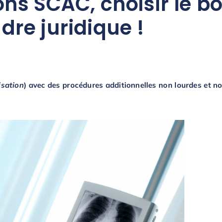
ons SCAC, choisir le b
dre juridique !
isation
) avec des procédures additionnelles non lourdes et n