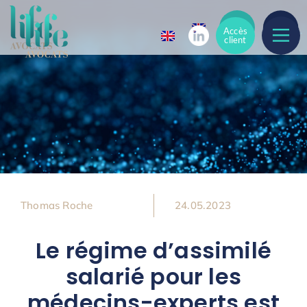
Accès
Accès
client
client
Thomas Roche
24.05.2023
Le régime d’assimilé
salarié pour les
médecins-experts est