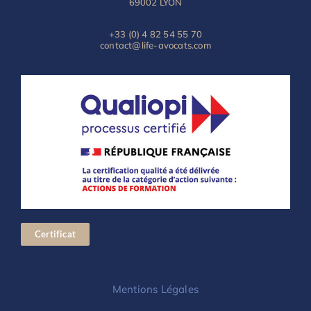
69002 LYON
+33 (0) 4 82 54 55 70
contact@life-avocats.com
Certificat
Mentions Légales