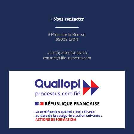
+ Nous contacter
3 Place de la Bourse,
69002 LYON
+33 (0) 4 82 54 55 70
contact@life-avocats.com