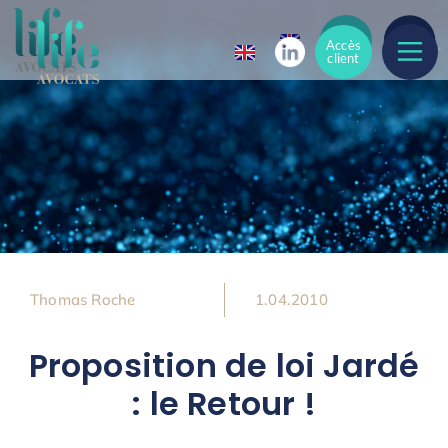
Accès
Accès
client
client
Thomas Roche
1.04.2010
Proposition de loi Jardé
: le Retour !