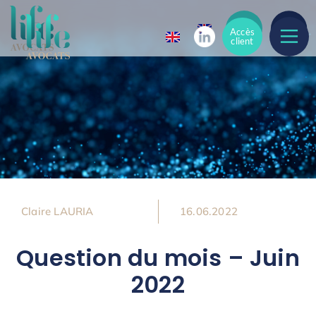
Accès
Accès
client
client
Claire LAURIA
16.06.2022
Question du mois – Juin
2022