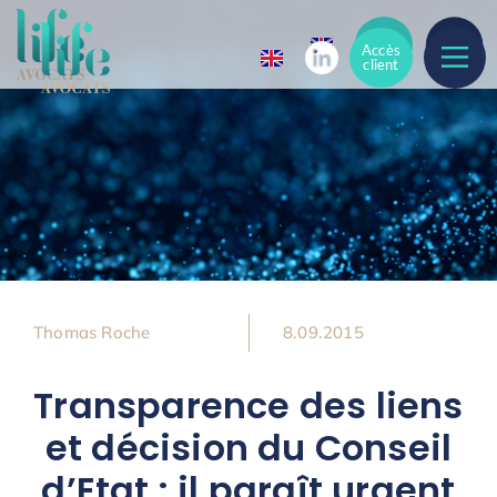
Accès
Accès
client
client
Thomas Roche
8.09.2015
Transparence des liens
et décision du Conseil
d’Etat : il paraît urgent