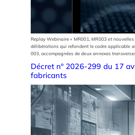
Replay Webinaire « MR001, MR003 et nouvelles an
délibérations qui refondent le cadre applicable 
003, accompagnées de deux annexes transverses 
Décret n° 2026-299 du 17 avri
fabricants