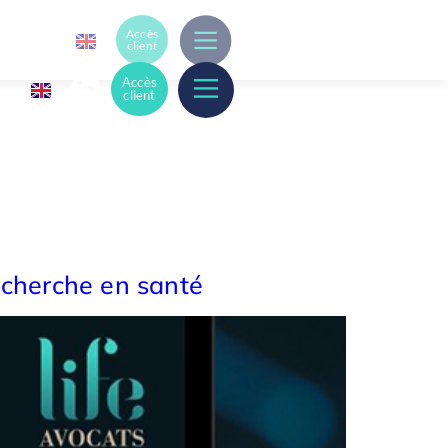
Accès
client
Accès
client
recherche en santé