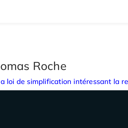
omas Roche
 loi de simplification intéressant la 