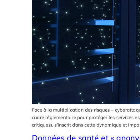
Face à la multiplication des risques – cyberattaq
cadre réglementaire pour protéger les services es
critiques), s’inscrit dans cette dynamique et im
Données de santé et « anonymi